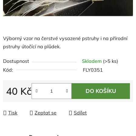
Výborný vzor na čerstvé vysazené pstruhy i na přírodní
pstruhy útočící na plůdek.
Dostupnost
Skladem
(>5 ks)
Kód:
FLY0351
40 Kč
DO KOŠÍKU
Měrná cena:
Tisk
Zeptat se
Sdílet