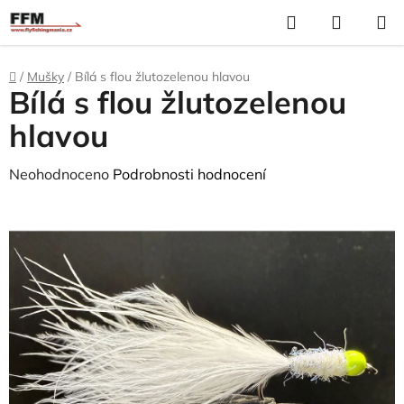
Přejít
Hledat
N
na
K
obsah
Domů
/
Mušky
/
Bílá s flou žlutozelenou hlavou
Bílá s flou žlutozelenou
hlavou
Průměrné
Neohodnoceno
Podrobnosti hodnocení
hodnocení
produktu
je
0,0
z
5
hvězdiček.