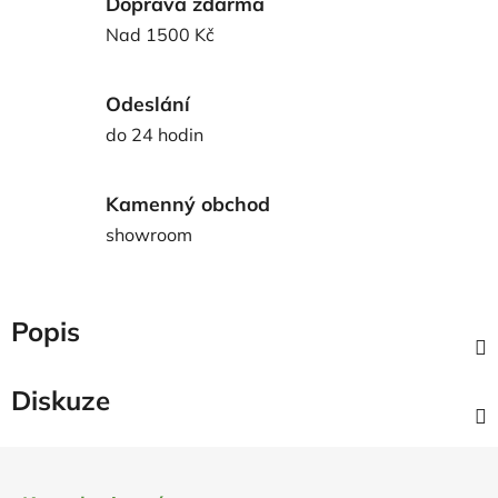
Doprava zdarma
Nad 1500 Kč
Odeslání
do 24 hodin
Kamenný obchod
showroom
Popis
Diskuze
Z
á