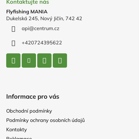
Kontaktujte nás
p
Flyfishing MANIA
a
Dukelská 245, Nový Jičín, 742 42
t
í
api
@
centrum.cz
+420724395622
Informace pro vás
Obchodní podmínky
Podmínky ochrany osobních údajů
Kontakty
Reklamace