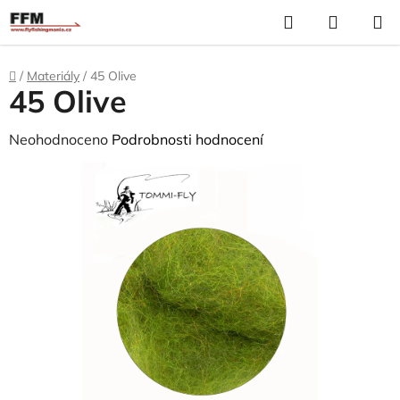
Přejít
Hledat
N
na
K
obsah
Domů
/
Materiály
/
45 Olive
45 Olive
Průměrné
Neohodnoceno
Podrobnosti hodnocení
hodnocení
produktu
je
0,0
z
5
hvězdiček.