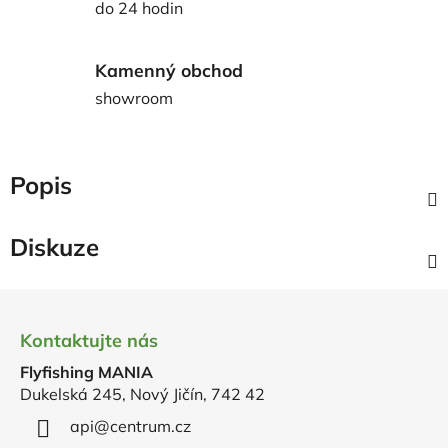
do 24 hodin
Kamenný obchod
showroom
Popis
Diskuze
Z
á
Kontaktujte nás
p
Flyfishing MANIA
a
Dukelská 245, Nový Jičín, 742 42
t
í
api
@
centrum.cz