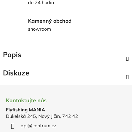
do 24 hodin
Kamenný obchod
showroom
Popis
Diskuze
Z
á
Kontaktujte nás
p
Flyfishing MANIA
a
Dukelská 245, Nový Jičín, 742 42
t
í
api
@
centrum.cz