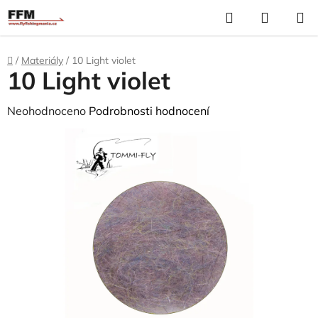
Přejít
Hledat
N
na
K
obsah
Domů
/
Materiály
/
10 Light violet
10 Light violet
Průměrné
Neohodnoceno
Podrobnosti hodnocení
hodnocení
produktu
je
0,0
z
5
hvězdiček.