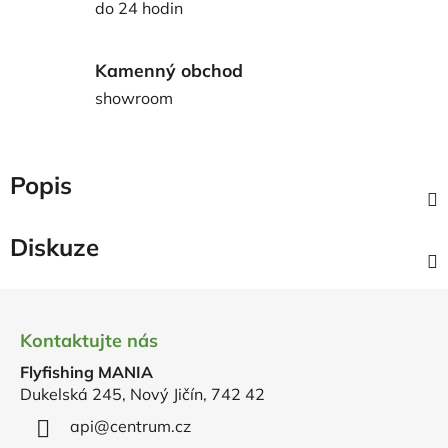
do 24 hodin
Kamenný obchod
showroom
Popis
Diskuze
Z
á
Kontaktujte nás
p
Flyfishing MANIA
a
Dukelská 245, Nový Jičín, 742 42
t
í
api
@
centrum.cz