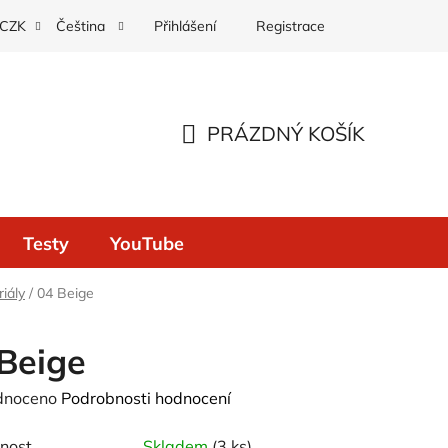
Přihlášení
Registrace
CZK
Čeština
PRÁZDNÝ KOŠÍK
NÁKUPNÍ
KOŠÍK
Testy
YouTube
iály
/
04 Beige
Beige
né
dnoceno
Podrobnosti hodnocení
ení
nost
Skladem
(3 ks)