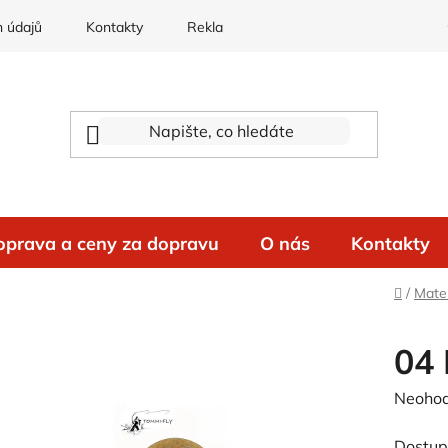
 údajů
Kontakty
Reklamace
oprava a ceny za dopravu
O nás
Kontakty
Domů
/
Mater
04 
Průměr
Neoho
hodnoc
Dostup