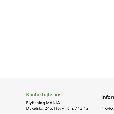
Z
á
Kontaktujte nás
Infor
p
Flyfishing MANIA
a
Dukelská 245, Nový Jičín, 742 42
Obcho
t