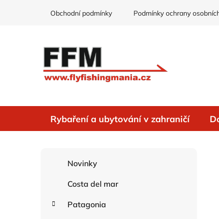
Přejít
Obchodní podmínky
Podmínky ochrany osobních
na
obsah
Rybaření a ubytování v zahraničí
D
P
K
Přeskočit
Novinky
o
a
kategorie
s
t
Costa del mar
e
t
g
r
Patagonia
o
a