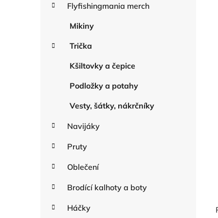
r
Flyfishingmania merch
n
i
n
e
Mikiny
í
Trička
p
a
Kšiltovky a čepice
n
e
Podložky a potahy
l
Vesty, šátky, nákrčníky
Navijáky
Pruty
Oblečení
Brodící kalhoty a boty
Háčky