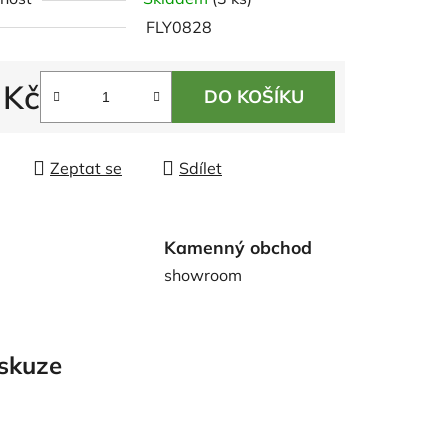
tu
FLY0828
 Kč
DO KOŠÍKU
 cena:
ek.
Zeptat se
Sdílet
Kamenný obchod
showroom
skuze