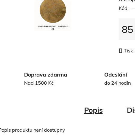
produk
Kód:
je
0,0
z
85
5
Měrná
hvězdič
Tisk
Doprava zdarma
Odeslání
Nad 1500 Kč
do 24 hodin
Popis
Di
Popis produktu není dostupný